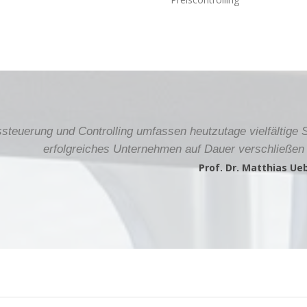
teuerung und Controlling umfassen heutzutage vielfältige 
erfolgreiches Unternehmen auf Dauer verschließen
Prof. Dr. Matthias Ueb