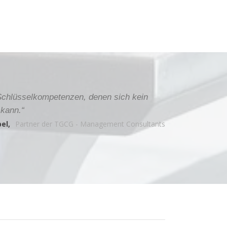
Schlüsselkompetenzen, denen sich kein
 kann.“
el,
Partner der TGCG - Management Consultants