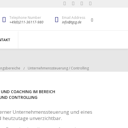
Telephone Number
Email Address
+49(0)211-36117-980
info@tgcg.de
NTAKT
ingsbereiche
Unternehmenssteuerung / Controlling
G UND COACHING IM BEREICH
UND CONTROLLING
derner Unternehmenssteuerung und eines
nd heutzutage unverzichtbar.