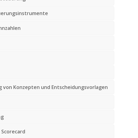
euerungsinstrumente
ennzahlen
g von Konzepten und Entscheidungsvorlagen
ng
d Scorecard