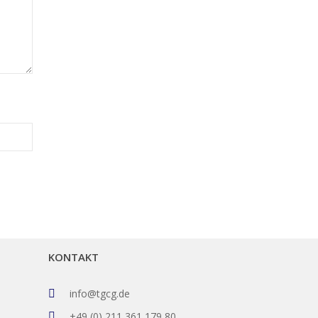
KONTAKT
info@tgcg.de
+49 (0) 211 361 179 80