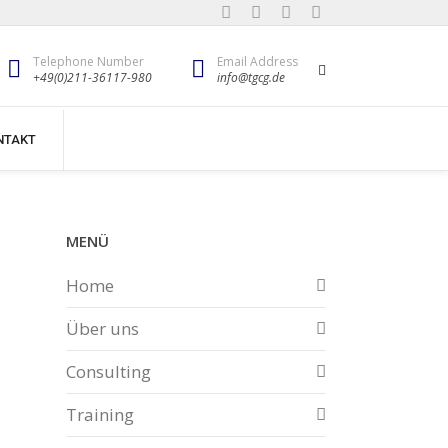
Telephone Number
Email Address
+49(0)211-36117-980
info@tgcg.de
NTAKT
MENÜ
Home
Über uns
Consulting
Training