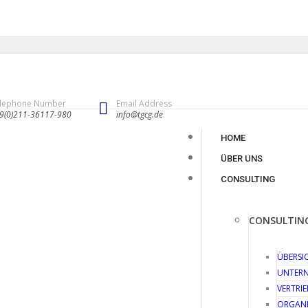
lephone Number
Email Address
9(0)211-36117-980
info@tgcg.de
HOME
ÜBER UNS
CONSULTING
CONSULTIN
ÜBERSI
UNTERN
VERTRI
ORGANI