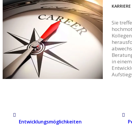
KARRIERE
Sie tref
hochmoti
Kollegen
herausf
abwechs
Beratung
in eine
Entwick
Aufstieg
Entwicklungsmöglichkeiten
P