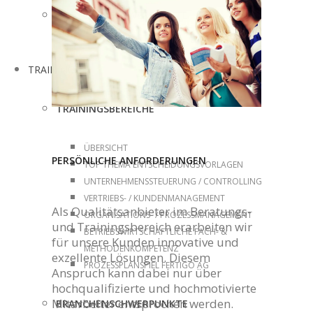
BRANCHENSCHWERPUNKTE
ÜBERSICHT BRANCHENSCHWERPUNKTE
TRAINING
TRAININGSBEREICHE
ÜBERSICHT
PERSÖNLICHE ANFORDERUNGEN
TOP THEMA ENTSCHEIDUNGSVORLAGEN
UNTERNEHMENSSTEUERUNG / CONTROLLING
VERTRIEBS- / KUNDENMANAGEMENT
Als Qualitätsanbieter im Beratungs-
ORGANISATIONS- / PROZESSMANAGEMENT
und Trainingsbereich erarbeiten wir
BETRIEBSWIRTSCHAFTLICHE FACH- &
für unsere Kunden innovative und
METHODENKOMPETENZ
exzellente Lösungen. Diesem
PROZESSPLANSPIEL FERTIGO AG
Anspruch kann dabei nur über
hochqualifizierte und hochmotivierte
Mitarbeiter entsprochen werden.
BRANCHENSCHWERPUNKTE