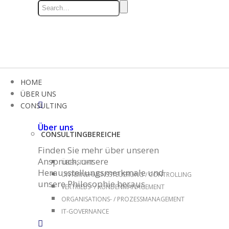
HOME
ÜBER UNS
CONSULTING
Über uns
CONSULTINGBEREICHE
Finden Sie mehr über unseren
Anspruch, unsere
ÜBERSICHT
Herausstellungsmerkmale und
UNTERNEHMENSSTEUERUNG / CONTROLLING
unsere Philosophie heraus
VERTRIEBS- / KUNDENMANAGEMENT
ORGANISATIONS- / PROZESSMANAGEMENT
IT-GOVERNANCE