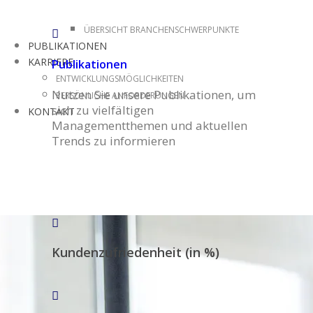
ÜBERSICHT BRANCHENSCHWERPUNKTE
PUBLIKATIONEN
KARRIERE
Publikationen
ENTWICKLUNGSMÖGLICHKEITEN
Nutzen Sie unsere Publikationen, um
PERSÖNLICHE ANFORDERUNGEN
sich zu vielfältigen
KONTAKT
Managementthemen und aktuellen
Trends zu informieren
Kundenzufriedenheit (in %)