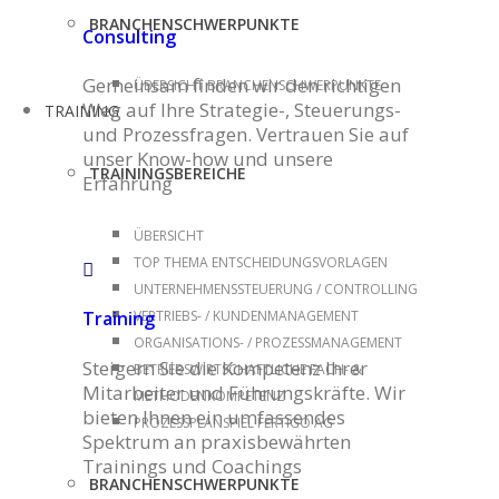
BRANCHENSCHWERPUNKTE
Consulting
Gemeinsam finden wir den richtigen
ÜBERSICHT BRANCHENSCHWERPUNKTE
Weg auf Ihre Strategie-, Steuerungs-
TRAINING
und Prozessfragen. Vertrauen Sie auf
unser Know-how und unsere
TRAININGSBEREICHE
Erfahrung
ÜBERSICHT
TOP THEMA ENTSCHEIDUNGSVORLAGEN
UNTERNEHMENSSTEUERUNG / CONTROLLING
VERTRIEBS- / KUNDENMANAGEMENT
Training
ORGANISATIONS- / PROZESSMANAGEMENT
Steigern Sie die Kompetenz Ihrer
BETRIEBSWIRTSCHAFTLICHE FACH- &
Mitarbeiter und Führungskräfte. Wir
METHODENKOMPETENZ
bieten Ihnen ein umfassendes
PROZESSPLANSPIEL FERTIGO AG
Spektrum an praxisbewährten
Trainings und Coachings
BRANCHENSCHWERPUNKTE