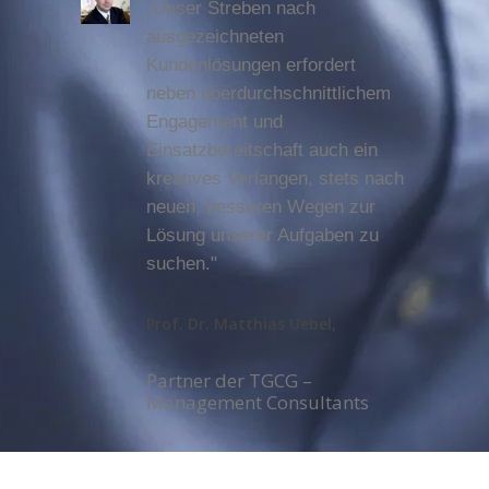
„Unser Streben nach
ausgezeichneten
Kundenlösungen erfordert
neben überdurchschnittlichem
Engagement und
Einsatzbereitschaft auch ein
kreatives Verlangen, stets nach
neuen, besseren Wegen zur
Lösung unserer Aufgaben zu
suchen."
Prof. Dr. Matthias Uebel,
Partner der TGCG –
Management Consultants