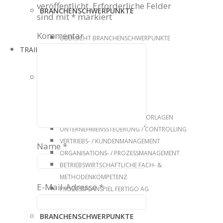
veröffentlicht.
Erforderliche Felder
BRANCHENSCHWERPUNKTE
sind mit
*
markiert
Kommentar
ÜBERSICHT BRANCHENSCHWERPUNKTE
TRAINING
TRAININGSBEREICHE
ÜBERSICHT
TOP THEMA ENTSCHEIDUNGSVORLAGEN
UNTERNEHMENSSTEUERUNG / CONTROLLING
VERTRIEBS- / KUNDENMANAGEMENT
Name
*
ORGANISATIONS- / PROZESSMANAGEMENT
BETRIEBSWIRTSCHAFTLICHE FACH- &
METHODENKOMPETENZ
E-Mail-Adresse
*
PROZESSPLANSPIEL FERTIGO AG
BRANCHENSCHWERPUNKTE